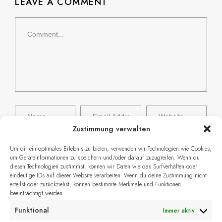
LEAVE A COMMENT
Zustimmung verwalten
Um dir ein optimales Erlebnis zu bieten, verwenden wir Technologien wie Cookies,
Name, E-Mail-Adresse und Website in
um Geräteinformationen zu speichern und/oder darauf zuzugreifen. Wenn du
diesen Technologien zustimmst, können wir Daten wie das Surfverhalten oder
diesem Browser für meinen nächsten
eindeutige IDs auf dieser Website verarbeiten. Wenn du deine Zustimmung nicht
erteilst oder zurückziehst, können bestimmte Merkmale und Funktionen
Kommentar speichern.
beeinträchtigt werden.
Funktional
Immer aktiv