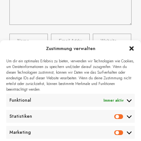
Zustimmung verwalten
Um dir ein optimales Erlebnis zu bieten, verwenden wir Technologien wie Cookies,
Name, E-Mail-Adresse und Website in
um Geräteinformationen zu speichern und/oder darauf zuzugreifen. Wenn du
diesen Technologien zustimmst, können wir Daten wie das Surfverhalten oder
diesem Browser für meinen nächsten
eindeutige IDs auf dieser Website verarbeiten. Wenn du deine Zustimmung nicht
erteilst oder zurückziehst, können bestimmte Merkmale und Funktionen
Kommentar speichern.
beeinträchtigt werden.
Funktional
Immer aktiv
Statistiken
Marketing