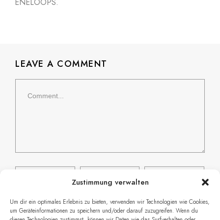
ENELOOPS.
LEAVE A COMMENT
Zustimmung verwalten
Um dir ein optimales Erlebnis zu bieten, verwenden wir Technologien wie Cookies,
um Geräteinformationen zu speichern und/oder darauf zuzugreifen. Wenn du
Name, E-Mail-Adresse und Website in
diesen Technologien zustimmst, können wir Daten wie das Surfverhalten oder