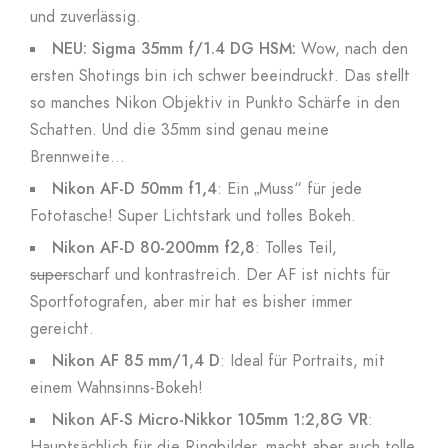
und zuverlässig.
NEU: Sigma 35mm f/1.4 DG HSM:
Wow, nach den
ersten Shotings bin ich schwer beeindruckt. Das stellt
so manches Nikon Objektiv in Punkto Schärfe in den
Schatten. Und die 35mm sind genau meine
Brennweite…
Nikon AF-D 50mm f1,4
: Ein „Muss“ für jede
Fototasche! Super Lichtstark und tolles Bokeh.
Nikon AF-D 80-200mm f2,8
: Tolles Teil,
super
scharf und kontrastreich. Der AF ist nichts für
Sportfotografen, aber mir hat es bisher immer
gereicht.
Nikon AF 85 mm/1,4 D
: Ideal für Portraits, mit
einem Wahnsinns-Bokeh!
Nikon AF-S Micro-Nikkor 105mm 1:2,8G VR
:
Hauptsächlich für die Ringbilder, macht aber auch tolle