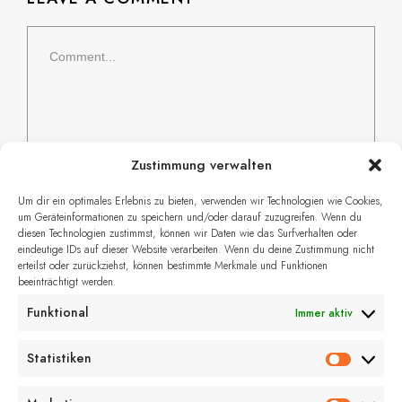
Zustimmung verwalten
Um dir ein optimales Erlebnis zu bieten, verwenden wir Technologien wie Cookies,
um Geräteinformationen zu speichern und/oder darauf zuzugreifen. Wenn du
diesen Technologien zustimmst, können wir Daten wie das Surfverhalten oder
eindeutige IDs auf dieser Website verarbeiten. Wenn du deine Zustimmung nicht
erteilst oder zurückziehst, können bestimmte Merkmale und Funktionen
Name, E-Mail-Adresse und Website in
beeinträchtigt werden.
diesem Browser für meinen nächsten
Funktional
Immer aktiv
Kommentar speichern.
Statistiken