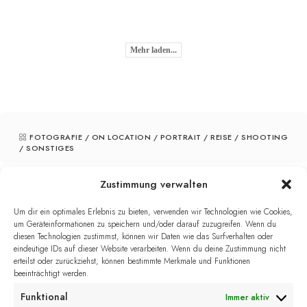
Mehr laden...
FOTOGRAFIE
/
ON LOCATION
/
PORTRAIT
/
REISE
/
SHOOTING
/
SONSTIGES
Zustimmung verwalten
PREV
Um dir ein optimales Erlebnis zu bieten, verwenden wir Technologien wie Cookies,
um Geräteinformationen zu speichern und/oder darauf zuzugreifen. Wenn du
Sasha
diesen Technologien zustimmst, können wir Daten wie das Surfverhalten oder
eindeutige IDs auf dieser Website verarbeiten. Wenn du deine Zustimmung nicht
erteilst oder zurückziehst, können bestimmte Merkmale und Funktionen
NEXT
beeinträchtigt werden.
5Hausen
Funktional
Immer aktiv